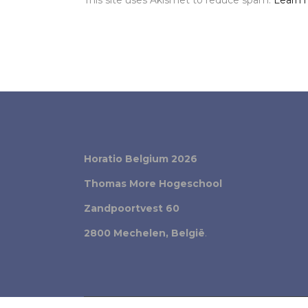
This site uses Akismet to reduce spam.
Learn 
Horatio Belgium 2026
Thomas More Hogeschool
Zandpoortvest 60
2800 Mechelen, België
.