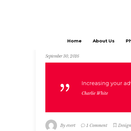
Home
About Us
Ph
September 30, 2016
Increasing your ad
Charlie White
By
evert
1 Comment
Desig