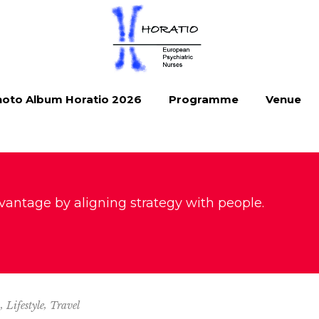
oto Album Horatio 2026
Programme
Venue
vantage by aligning strategy with people.
,
,
n
Lifestyle
Travel