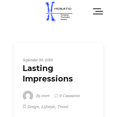
Startup
September 30, 2016
Lasting
Impressions
By
evert
0 Comments
,
,
Design
Lifestyle
Travel