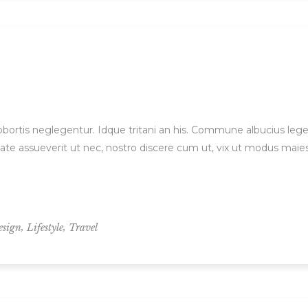
 lobortis neglegentur. Idque tritani an his. Commune albucius le
ate assueverit ut nec, nostro discere cum ut, vix ut modus maie
,
,
esign
Lifestyle
Travel