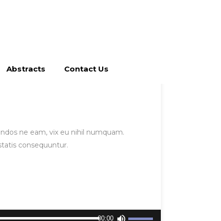
Abstracts
Contact Us
gendos ne eam, vix eu nihil numquam.
statis consequuntur.
Use
00:00