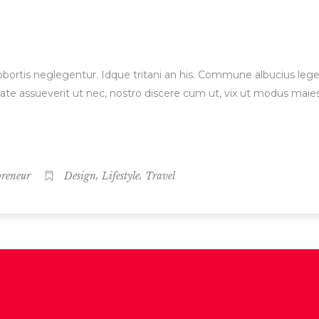
 lobortis neglegentur. Idque tritani an his. Commune albucius le
ate assueverit ut nec, nostro discere cum ut, vix ut modus maie
,
,
preneur
Design
Lifestyle
Travel