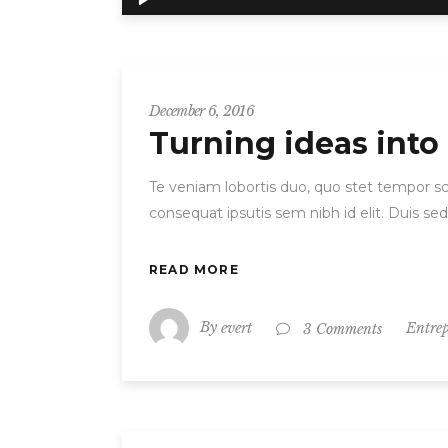
Player
December 6, 2016
Turning ideas into
Te veniam lobortis duo, quo stet tempor scr
consequat ipsutis sem nibh id elit. Duis se
READ MORE
By
evert
Entre
3 Comments