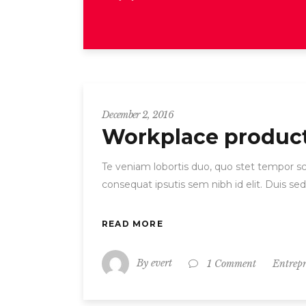
December 2, 2016
Workplace product
Te veniam lobortis duo, quo stet tempor scr
consequat ipsutis sem nibh id elit. Duis se
READ MORE
By
evert
Entrep
1 Comment