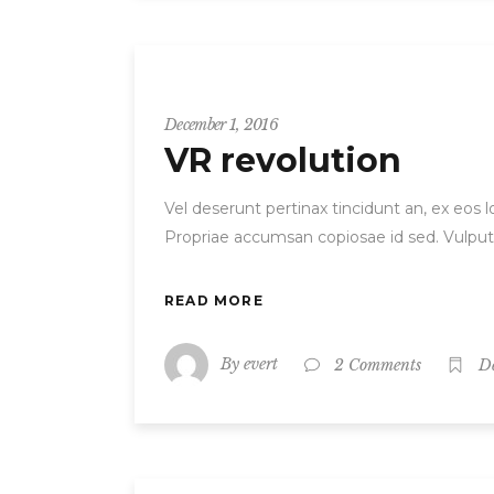
Entrepreneur
December 1, 2016
VR revolution
Vel deserunt pertinax tincidunt an, ex eos
Propriae accumsan copiosae id sed. Vulput
READ MORE
By
evert
2 Comments
D