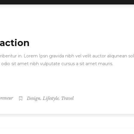
 action
ibentur in. Lorem Ipsn gravida nibh vel velit auctor aliqunean sol
d odio sit amet nibh vulputate cursus a sit amet mauris.
,
,
preneur
Design
Lifestyle
Travel