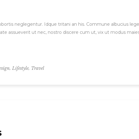
 lobortis neglegentur. Idque tritani an his. Commune albucius le
ate assueverit ut nec, nostro discere cum ut, vix ut modus maie
,
,
esign
Lifestyle
Travel
s