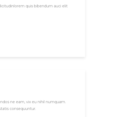
licitudinlorem quis bibendum auci elit
gendos ne eam, vix eu nihil numquam.
statis consequuntur.