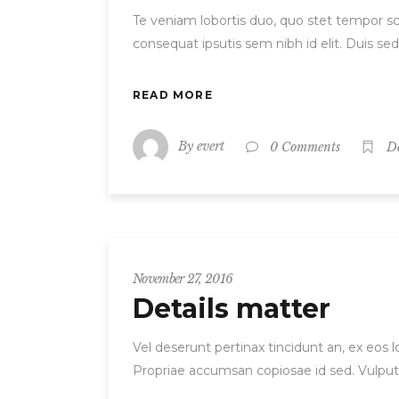
Te veniam lobortis duo, quo stet tempor scr
consequat ipsutis sem nibh id elit. Duis se
READ MORE
By
evert
0 Comments
D
November 27, 2016
Details matter
Vel deserunt pertinax tincidunt an, ex eos
Propriae accumsan copiosae id sed. Vulput