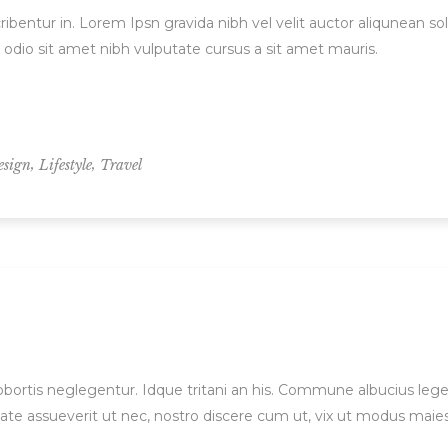
ibentur in. Lorem Ipsn gravida nibh vel velit auctor aliqunean sol
d odio sit amet nibh vulputate cursus a sit amet mauris.
,
,
esign
Lifestyle
Travel
 lobortis neglegentur. Idque tritani an his. Commune albucius le
ate assueverit ut nec, nostro discere cum ut, vix ut modus maie