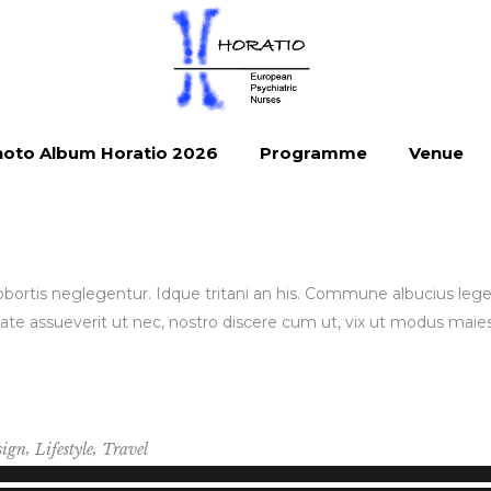
oto Album Horatio 2026
Programme
Venue
 lobortis neglegentur. Idque tritani an his. Commune albucius le
ate assueverit ut nec, nostro discere cum ut, vix ut modus maie
,
,
sign
Lifestyle
Travel