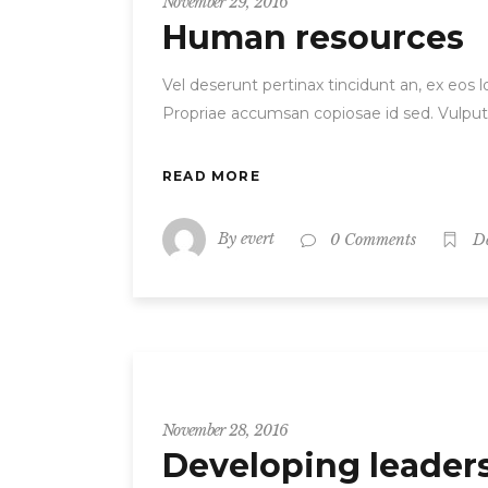
November 29, 2016
Human resources
Vel deserunt pertinax tincidunt an, ex eos
Propriae accumsan copiosae id sed. Vulput
READ MORE
By
evert
0 Comments
D
Entrepreneur
November 28, 2016
Developing leader