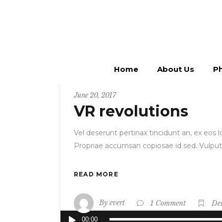
Home
About Us
Ph
Entrepreneur
June 20, 2017
VR revolutions
Vel deserunt pertinax tincidunt an, ex eos
Propriae accumsan copiosae id sed. Vulput
READ MORE
By
evert
1 Comment
De
Audio
00:00