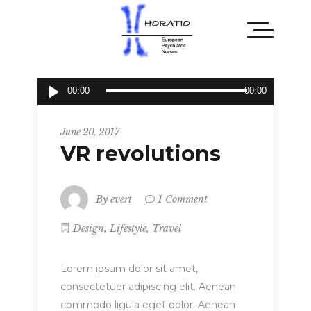
Audio
00:00
00:00
Player
Entrepreneur
June 20, 2017
VR revolutions
By
evert
1 Comment
,
,
Design
Lifestyle
Travel
Lorem ipsum dolor sit amet,
consectetuer adipiscing elit. Aenean
commodo ligula eget dolor. Aenean