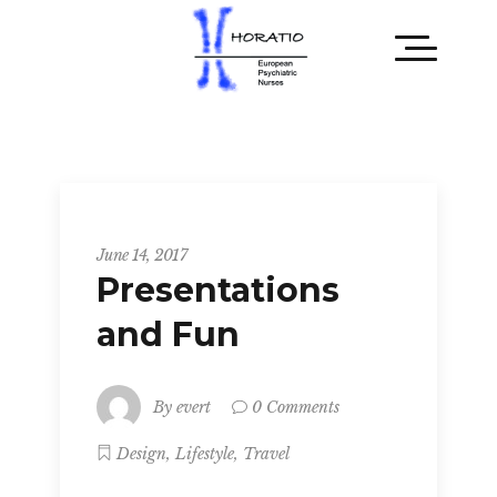
Metro
June 14, 2017
Presentations
and Fun
By
evert
0 Comments
,
,
Design
Lifestyle
Travel